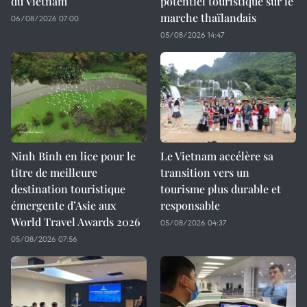
du Vietnam
potentiel touristique sur le
marche thaïlandais
06/08/2026 07:00
05/08/2026 14:47
Ninh Binh en lice pour le
Le Vietnam accélère sa
titre de meilleure
transition vers un
destination touristique
tourisme plus durable et
émergente d’Asie aux
responsable
World Travel Awards 2026
05/08/2026 04:37
05/08/2026 07:56