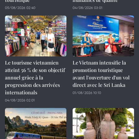
05/08/2026 02:40
04/08/2026 03:01
Le tourisme vietnamien
Le Vietnam intensifie la
atteint 56 % de son objectif
promotion touristique
annuel grâce à la
avant l'ouverture d'un vol
progression des arrivées
direct avec le Sri Lanka
internationals
01/08/2026 10:10
04/08/2026 02:01