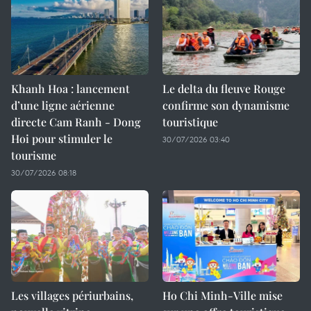
Khanh Hoa : lancement
Le delta du fleuve Rouge
d’une ligne aérienne
confirme son dynamisme
directe Cam Ranh - Dong
touristique
Hoi pour stimuler le
30/07/2026 03:40
tourisme
30/07/2026 08:18
Les villages périurbains,
Ho Chi Minh-Ville mise