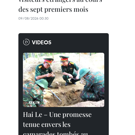
des sept premiers mois
09/08/2026 00:30
VIDEOS
Hai Le – Une promesse
tenue envers les
camarades tombés au