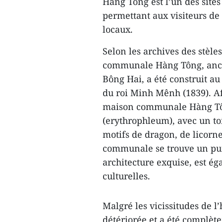
Hàng Tông est l’un des sit
permettant aux visiteurs de d
locaux.
Selon les archives des stèle
communale Hàng Tông, anc
Bông Hai, a été construit au
du roi Minh Mênh (1839). Afi
maison communale Hàng Tông
(erythrophleum), avec un toi
motifs de dragon, de licorne
communale se trouve un pui
architecture exquise, est éga
culturelles.
Malgré les vicissitudes de l
détériorée et a été complèt