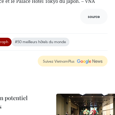
e et le Palace Hotel Tokyo du Japon. – VNA
source
graph
#50 meilleurs hôtels du monde
Suivez VietnamPlus
n potentiel
s