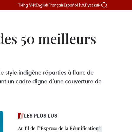
Tiếng Việt
English
Français
Español
Русский
中文
des 50 meilleurs
e style indigène réparties à flanc de
éant un cadre digne d’une couverture de
LES PLUS LUS
Au fil de l’"Express de la Réunification"