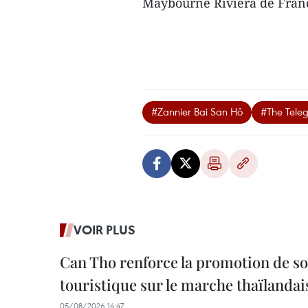
Maybourne Riviera de Franc
#Zannier Bai San Hô
#The Tele
VOIR PLUS
Can Tho renforce la promotion de so
touristique sur le marche thaïlandai
05/08/2026 14:47