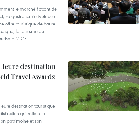
mment le marché flottant de
nel, sa gastronomie typique et
ne offre touristique de haute
logique, le tourisme de
e tourisme MICE.
illeure destination
orld Travel Awards
leure destination touristique
tinction qui reflète la
son patrimoine et son