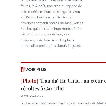
La Croix-Rouge du Vietnam a décidé de
fournir, le 4 août, une aide d’urgence de
près de 665 millions de dongs (environ
25.390 dollars) aux habitants des
provinces septentrionales de Diên Biên et
Son La, qui ont subi d'importants dégâts
suite à des crues soudaines, des
glissements de terrain et des pluies
torrentielles prolongées depuis fin juillet.
VOIR PLUS
"Dâu da" Ha Chau : au cœur d
récoltes à Can Tho
08/08/2026 01:30
Fruit emblématique de Can Tho, dans le delta du Méko