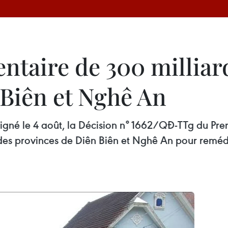
ntaire de 300 milliar
 Biên et Nghê An
igné le 4 août, la Décision n° 1662/QĐ-TTg du Premi
n des provinces de Diên Biên et Nghê An pour remé