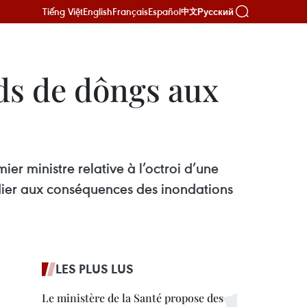
Tiếng Việt
English
Français
Español
Русский
中文
ds de dôngs aux
er ministre relative à l’octroi d’une
dier aux conséquences des inondations
LES PLUS LUS
Le ministère de la Santé propose des