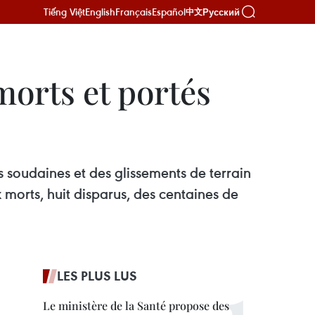
Tiếng Việt
English
Français
Español
Русский
中文
morts et portés
ns soudaines et des glissements de terrain
orts, huit disparus, des centaines de
LES PLUS LUS
Le ministère de la Santé propose des