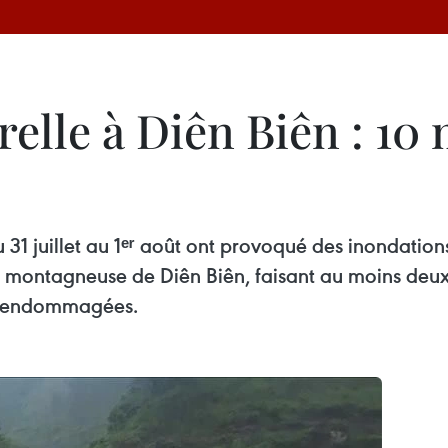
elle à Diên Biên : 10 
u 31 juillet au 1ᵉʳ août ont provoqué des inondatio
montagneuse de Diên Biên, faisant au moins deux m
es endommagées.