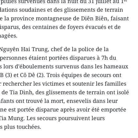
pluies survenues dans la nuit du 31 juillet au 1ᵉʳ
ations soudaines et des glissements de terrain
 la province montagneuse de Diên Biên, faisant
isparus, des centaines de foyers évacués et de
agées.
 Nguyên Hai Trung, chef de la police de la
ersonnes étaient portées disparues à 7h du
es lors d’éboulements survenus dans les hameaux
B (3) et Cô Dê (2). Trois équipes de secours ont
 rechercher les victimes et soutenir les familles
de Tia Dinh, des glissements de terrain ont isolé
ants ont trouvé la mort, ensevelis dans leur
ne est portée disparue après avoir été emportée
Tia Mung. Les secours poursuivent leurs
s plus touchées.