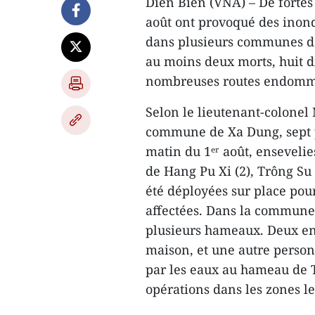
Diên Biên (VNA) – De fortes 
août ont provoqué des inond
dans plusieurs communes de
au moins deux morts, huit d
nombreuses routes endomm
Selon le lieutenant-colonel
commune de Xa Dung, sept p
matin du 1ᵉʳ août, enseveli
de Hang Pu Xi (2), Trông Su 
été déployées sur place pour
affectées. Dans la commune 
plusieurs hameaux. Deux enf
maison, et une autre person
par les eaux au hameau de 
opérations dans les zones le