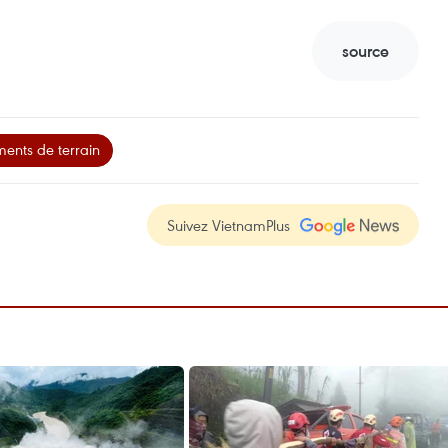
source
ments de terrain
Suivez VietnamPlus