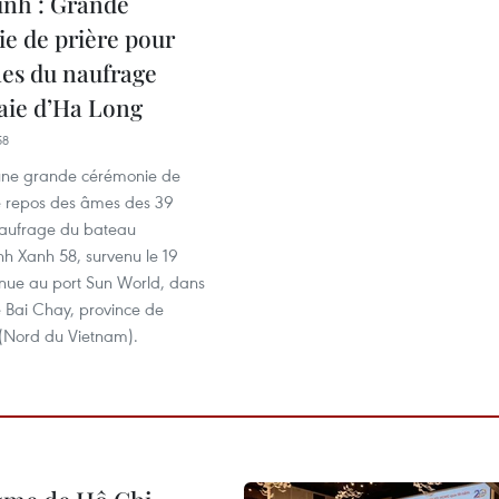
nh : Grande
e de prière pour
mes du naufrage
baie d’Ha Long
58
, une grande cérémonie de
le repos des âmes des 39
naufrage du bateau
inh Xanh 58, survenu le 19
 tenue au port Sun World, dans
e Bai Chay, province de
(Nord du Vietnam).