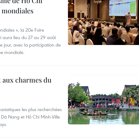
isme de Hô Chi
s mondiales
diales », la 20e Foire
i aura lieu du 27 au 29 août
 jour, avec la participation de
ée mondiale.
t aux charmes du
asiatiques les plus recherchées
, Dà Nang et Hô Chi Minh-Ville
ays.