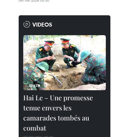
06/08/2026 00:30
VIDEOS
Hai Le – Une promesse
tenue envers les
camarades tombés au
combat