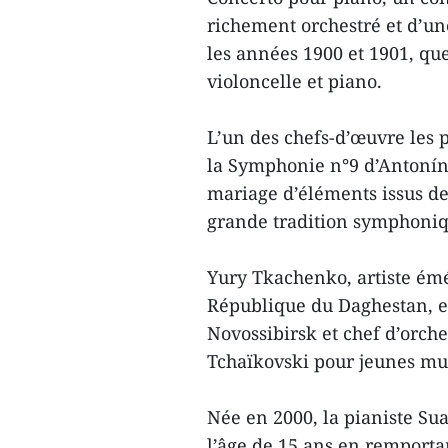
richement orchestré et d’une
les années 1900 et 1901, qu
violoncelle et piano.
L’un des chefs-d’œuvre les 
la Symphonie n°9 d’Antonín 
mariage d’éléments issus de
grande tradition symphoni
Yury Tkachenko, artiste émér
République du Daghestan, es
Novossibirsk et chef d’orch
Tchaïkovski pour jeunes mu
Née en 2000, la pianiste S
l’âge de 15 ans en remporta