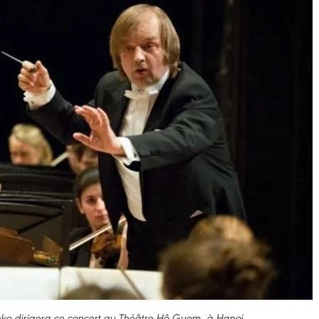
nko dirigera ce concert au Théâtre Hô Guom, à Hanoi.