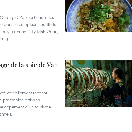
 Quang 2026 » se tiendra les
e dans le complexe sportif de
ntre), a annoncé Ly Dinh Quan,
 Nang.
age de la soie de Van
été officiellement reconnu
un patrimoine artisanal
développement d’un tourisme
onnels.