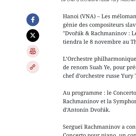
Hanoi (VNA) – Les mélomane
génie des compositeurs slave
"Dvořák & Rachmaninov : Le
tiendra le 8 novembre au T
L’Orchestre philharmonique 
de renom Suah Ye, pour prés
chef d’orchestre russe Yury
Au programme : le Concerto
Rachmaninov et la Sympho
d’Antonín Dvořák.
Sergueï Rachmaninov a conq
Concerto pour piano, un conc