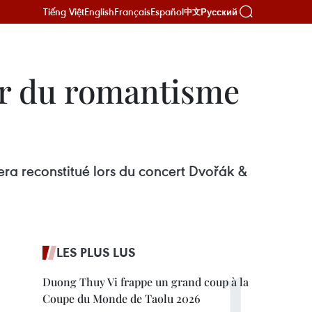
Tiếng Việt
English
Français
Español
Русский
中文
r du romantisme
era reconstitué lors du concert Dvořák &
LES PLUS LUS
Duong Thuy Vi frappe un grand coup à la
Coupe du Monde de Taolu 2026