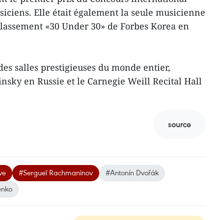
iciens. Elle était également la seule musicienne
lassement «30 Under 30» de Forbes Korea en
des salles prestigieuses du monde entier,
sky en Russie et le Carnegie Weill Recital Hall
source
ve
#Sergueï Rachmaninov
#Antonín Dvořák
enko