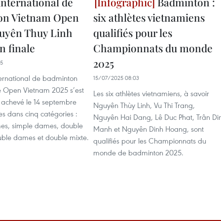
international de
Badminton :
on Vietnam Open
six athlètes vietnamiens
guyên Thuy Linh
qualifiés pour les
n finale
Championnats du monde
2025
15
ternational de badminton
15/07/2025 08:03
e Open Vietnam 2025 s’est
Les six athlètes vietnamiens, à savoir
t achevé le 14 septembre
Nguyên Thùy Linh, Vu Thi Trang,
les dans cinq catégories :
Nguyên Hai Dang, Lê Duc Phat, Trân Di
es, simple dames, double
Manh et Nguyên Dinh Hoang, sont
ble dames et double mixte.
qualifiés pour les Championnats du
monde de badminton 2025.