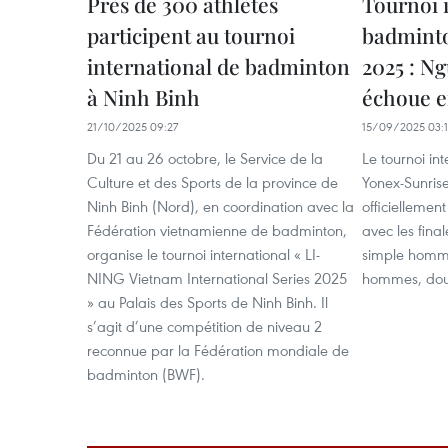
Près de 300 athlètes
Tournoi 
participent au tournoi
badmint
international de badminton
2025 : N
à Ninh Binh
échoue e
21/10/2025 09:27
15/09/2025 03:
Du 21 au 26 octobre, le Service de la
Le tournoi in
Culture et des Sports de la province de
Yonex-Sunris
Ninh Binh (Nord), en coordination avec la
officiellemen
Fédération vietnamienne de badminton,
avec les fina
organise le tournoi international « LI-
simple homm
NING Vietnam International Series 2025
hommes, dou
» au Palais des Sports de Ninh Binh. Il
s’agit d’une compétition de niveau 2
reconnue par la Fédération mondiale de
badminton (BWF).