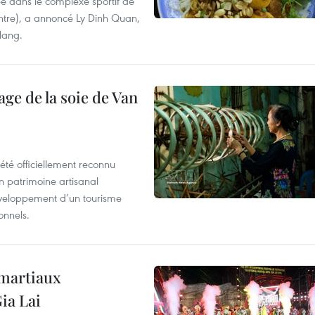
e dans le complexe sportif de
ntre), a annoncé Ly Dinh Quan,
 Nang.
age de la soie de Van
été officiellement reconnu
un patrimoine artisanal
développement d’un tourisme
onnels.
 martiaux
ia Lai