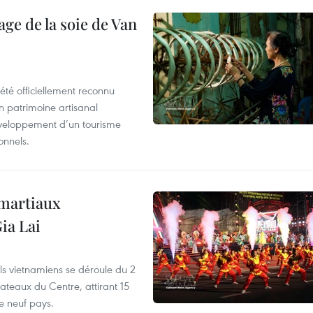
age de la soie de Van
été officiellement reconnu
un patrimoine artisanal
développement d’un tourisme
onnels.
 martiaux
ia Lai
els vietnamiens se déroule du 2
ateaux du Centre, attirant 15
e neuf pays.