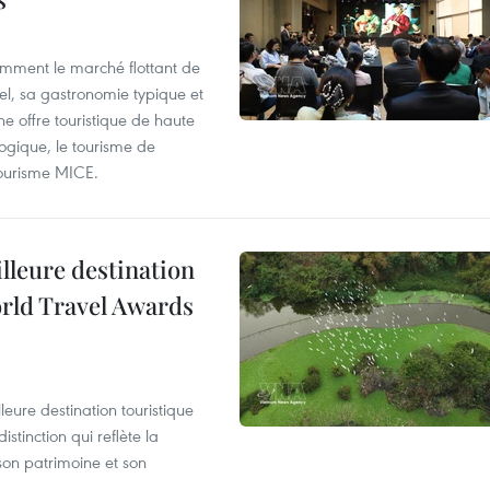
mment le marché flottant de
nel, sa gastronomie typique et
ne offre touristique de haute
logique, le tourisme de
e tourisme MICE.
illeure destination
orld Travel Awards
leure destination touristique
tinction qui reflète la
son patrimoine et son