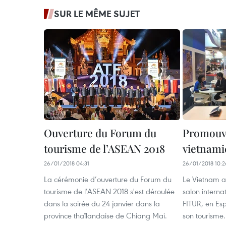
SUR LE MÊME SUJET
Ouverture du Forum du
Promouvo
tourisme de l’ASEAN 2018
vietnami
26/01/2018 04:31
26/01/2018 10:2
La cérémonie d’ouverture du Forum du
Le Vietnam a
tourisme de l’ASEAN 2018 s'est déroulée
salon interna
dans la soirée du 24 janvier dans la
FITUR, en Es
province thaïlandaise de Chiang Mai.
son tourisme.