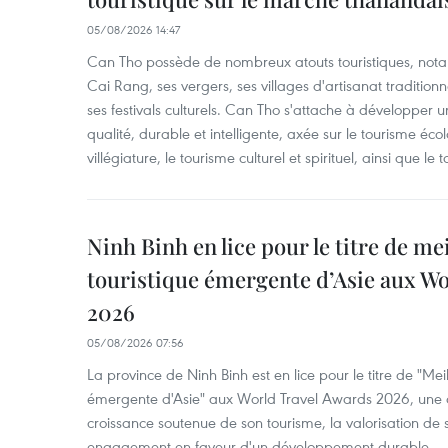
05/08/2026 14:47
Can Tho possède de nombreux atouts touristiques, nota
Cai Rang, ses vergers, ses villages d'artisanat tradition
ses festivals culturels. Can Tho s'attache à développer u
qualité, durable et intelligente, axée sur le tourisme éco
villégiature, le tourisme culturel et spirituel, ainsi que l
Ninh Binh en lice pour le titre de me
touristique émergente d’Asie aux W
2026
05/08/2026 07:56
La province de Ninh Binh est en lice pour le titre de "Meil
émergente d'Asie" aux World Travel Awards 2026, une dis
croissance soutenue de son tourisme, la valorisation de 
engagement en faveur d'un développement durable.