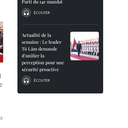
Parti du 14e mandat
ÉCOUTER
Actualité de la
semaine : Le leader
Tô Lâm demande
d’unifier la
perception pour une
sécurité proactive
t
ÉCOUTER
e
ng