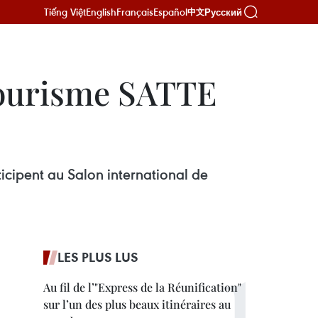
Tiếng Việt
English
Français
Español
Русский
中文
tourisme SATTE
icipent au Salon international de
LES PLUS LUS
Au fil de l’"Express de la Réunification"
sur l’un des plus beaux itinéraires au