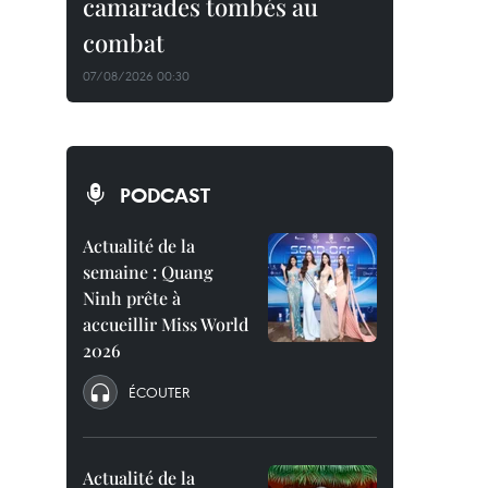
camarades tombés au
combat
07/08/2026 00:30
PODCAST
Actualité de la
semaine : Quang
Ninh prête à
accueillir Miss World
2026
ÉCOUTER
Actualité de la