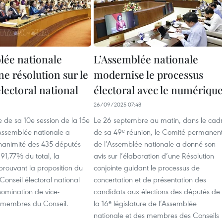
lée nationale
L’Assemblée nationale
e résolution sur le
modernise le processus
lectoral national
électoral avec le numériqu
26/09/2025 07:48
 de sa 10e session de la 15e
Le 26 septembre au matin, dans le cad
l'Assemblée nationale a
de sa 49ᵉ réunion, le Comité permanen
unanimité des 435 députés
de l’Assemblée nationale a donné son
 91,77% du total, la
avis sur l’élaboration d’une Résolution
prouvant la proposition du
conjointe guidant le processus de
Conseil électoral national
concertation et de présentation des
 nomination de vice-
candidats aux élections des députés de
t membres du Conseil.
la 16ᵉ législature de l’Assemblée
nationale et des membres des Conseils