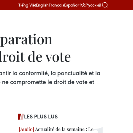
Tiếng Việt
English
Français
Español
Русский
中文
éparation
roit de vote
tir la conformité, la ponctualité et la
 ne compromette le droit de vote et
LES PLUS LUS
Actualité de la semaine : Le