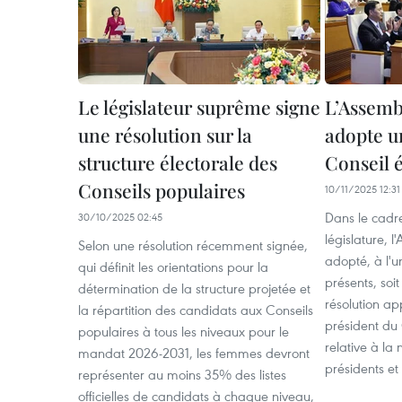
Le législateur suprême signe
L’Assemb
une résolution sur la
adopte un
structure électorale des
Conseil é
Conseils populaires
10/11/2025 12:31
Dans le cadre
30/10/2025 02:45
législature, 
Selon une résolution récemment signée,
adopté, à l'
qui définit les orientations pour la
présents, soit
détermination de la structure projetée et
résolution ap
la répartition des candidats aux Conseils
président du 
populaires à tous les niveaux pour le
relative à la
mandat 2026-2031, les femmes devront
présidents e
représenter au moins 35% des listes
officielles de candidats à chaque niveau,