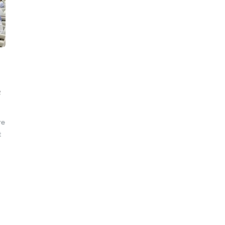
e
re
t