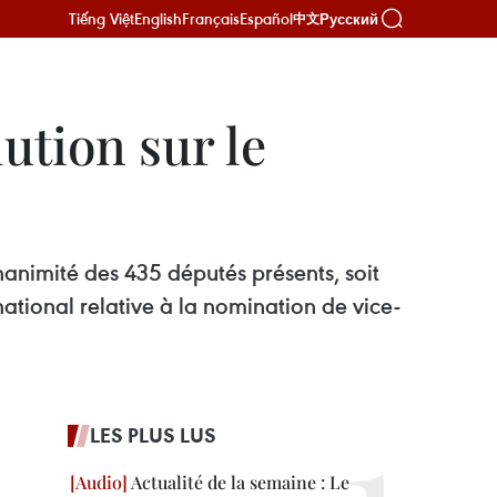
Tiếng Việt
English
Français
Español
Русский
中文
ution sur le
nanimité des 435 députés présents, soit
national relative à la nomination de vice-
LES PLUS LUS
Actualité de la semaine : Le