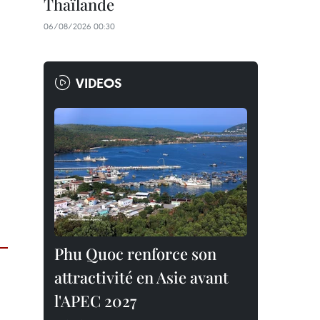
Thaïlande
06/08/2026 00:30
VIDEOS
Phu Quoc renforce son
attractivité en Asie avant
l'APEC 2027