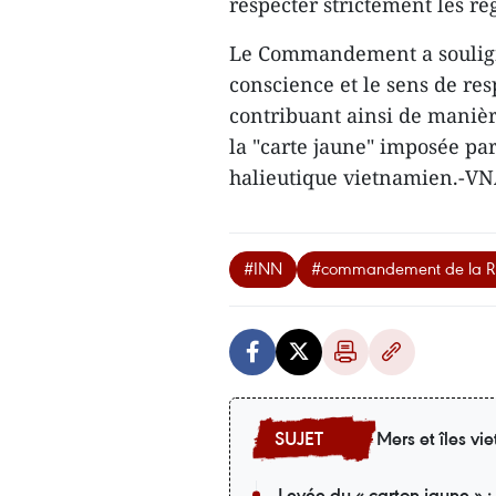
respecter strictement les rè
Le Commandement a souligné
conscience et le sens de res
contribuant ainsi de manière
la "carte jaune" imposée p
halieutique vietnamien.-V
#INN
#commandement de la Rég
Mers et îles v
Levée du « carton jaune » :