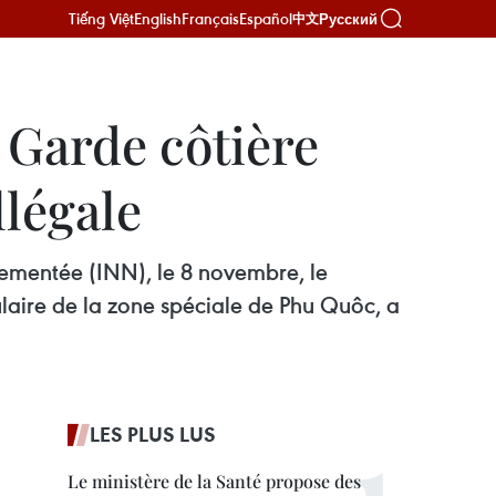
Tiếng Việt
English
Français
Español
Русский
中文
 Garde côtière
llégale
lementée (INN), le 8 novembre, le
aire de la zone spéciale de Phu Quôc, a
LES PLUS LUS
Le ministère de la Santé propose des