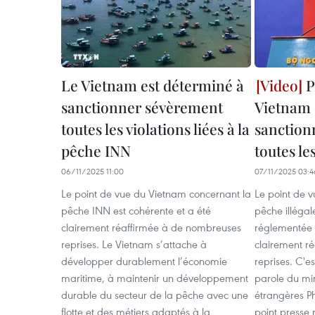
Le Vietnam est déterminé à
P
sanctionner sévèrement
Vietnam 
toutes les violations liées à la
sanction
pêche INN
toutes le
06/11/2025 11:00
07/11/2025 03:4
Le point de vue du Vietnam concernant la
Le point de 
pêche INN est cohérente et a été
pêche illégal
clairement réaffirmée à de nombreuses
réglementée 
reprises. Le Vietnam s’attache à
clairement r
développer durablement l’économie
reprises. C'e
maritime, à maintenir un développement
parole du min
durable du secteur de la pêche avec une
étrangères P
flotte et des métiers adaptés à la
point presse 