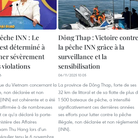
êche INN : Le
Dông Thap : Victoire contr
est déterminé à
la pêche INN grâce à la
ner sévèrement
surveillance et la
s violations
sensibilisation
6
06/11/2025 10:05
vue du Vietnam concernant la
La province de Dông Thap, forte de ses
e, non déclarée et non
32 km de littoral et de sa flotte de plus 
(INN) est cohérente et a été
1 500 bateaux de pêche, a intensifié
éaffirmée à de nombreuses
significativement ces dernières années
st ce qu'a déclaré la porte-
ses efforts pour lutter contre la pêche
istère des Affaires
illégale, non déclarée et non réglement
ham Thu Hang lors d'un
(INN).
régulier tenu le 6 novembre