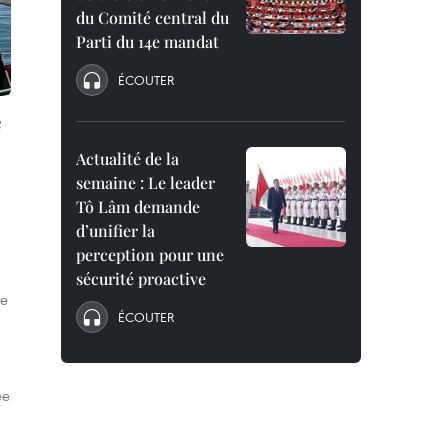
du Comité central du
Parti du 14e mandat
ÉCOUTER
e
Actualité de la
semaine : Le leader
Tô Lâm demande
d’unifier la
perception pour une
sécurité proactive
de
ÉCOUTER
ée