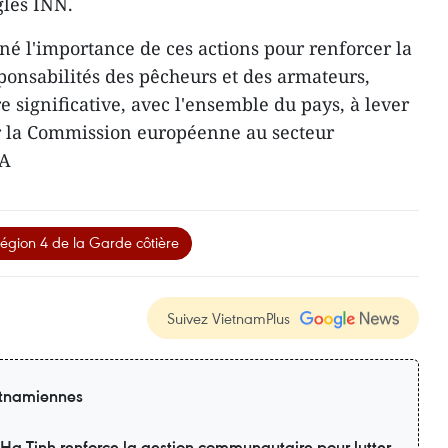
gles INN.
 l'importance de ces actions pour renforcer la
ponsabilités des pêcheurs et des armateurs,
 significative, avec l'ensemble du pays, à lever
ar la Commission européenne au secteur
NA
ion 4 de la Garde côtière
Suivez VietnamPlus
ietnamiennes
 Ha Tinh renforce la gestion communautaire pour lutter