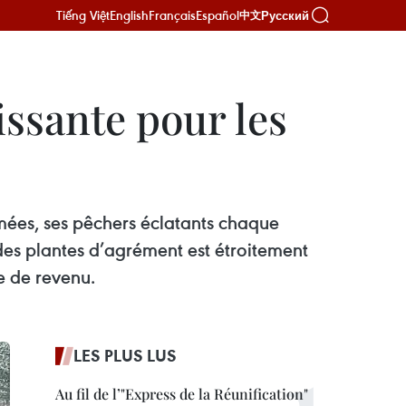
Tiếng Việt
English
Français
Español
Русский
中文
issante pour les
mées, ses pêchers éclatants chaque
des plantes d’agrément est étroitement
e de revenu.
LES PLUS LUS
Au fil de l’"Express de la Réunification"