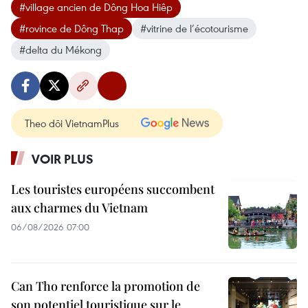
#village ancien de Dông Hoa Hiêp
#rovince de Dông Thap
#vitrine de l’écotourisme
#delta du Mékong
Theo dõi VietnamPlus
VOIR PLUS
Les touristes européens succombent
aux charmes du Vietnam
06/08/2026 07:00
Can Tho renforce la promotion de
son potentiel touristique sur le