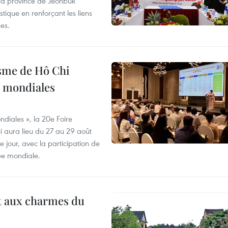
 la province de Jeonbuk
stique en renforçant les liens
es.
isme de Hô Chi
s mondiales
diales », la 20e Foire
i aura lieu du 27 au 29 août
 jour, avec la participation de
ée mondiale.
t aux charmes du