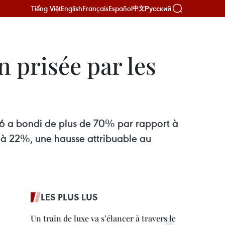
Tiếng Việt
English
Français
Español
Русский
中文
n prisée par les
26 a bondi de plus de 70% par rapport à
i à 22%, une hausse attribuable au
LES PLUS LUS
Un train de luxe va s’élancer à travers le