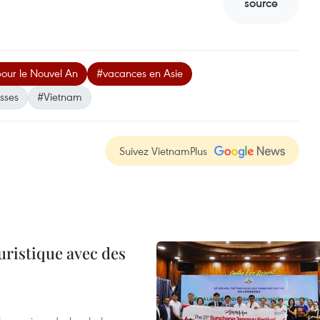
source
pour le Nouvel An
#vacances en Asie
sses
#Vietnam
Suivez VietnamPlus
uristique avec des