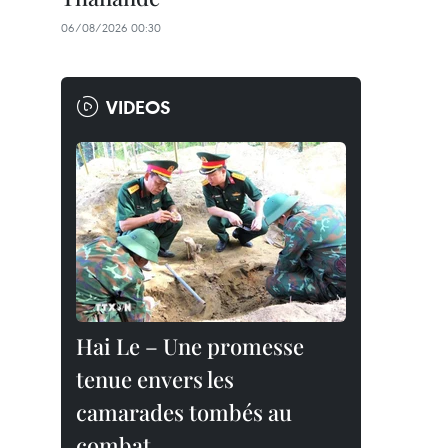
06/08/2026 00:30
VIDEOS
Hai Le – Une promesse
tenue envers les
camarades tombés au
combat