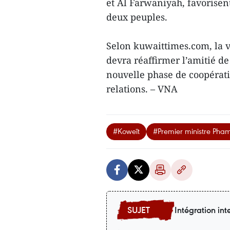
et Al Farwaniyah, favorisent
deux peuples.
Selon kuwaittimes.com, la 
devra réaffirmer l’amitié de
nouvelle phase de coopérati
relations. – VNA
#Koweït
#Premier ministre Pha
Intégration int