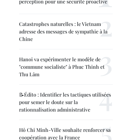
perception pour une sécurité proactive
Catastrophes naturelles : le Vietnam
adresse des messages de sympathie à la
Chine
Hanoi va expérimenter le modèle de
"commune socialiste" à Phuc Thinh et
Thu Lâm
📝Édito : Identifier les tactiques utilisées
pour semer le doute sur la
rationnalisation administrative
Hô Chi Minh-Ville souhaite renforcer sa
coopération avec la France