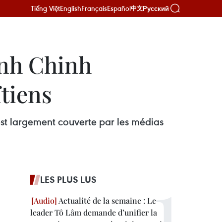
Tiếng Việt
English
Français
Español
Русский
中文
inh Chinh
tiens
est largement couverte par les médias
LES PLUS LUS
Actualité de la semaine : Le
leader Tô Lâm demande d’unifier la