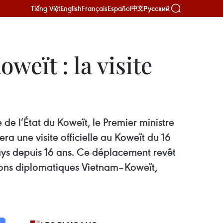
Tiếng Việt
English
Français
Español
Русский
中文
eït : la visite
e l’État du Koweït, le Premier ministre
 une visite officielle au Koweït du 16
ays depuis 16 ans. Ce déplacement revêt
tions diplomatiques Vietnam–Koweït,