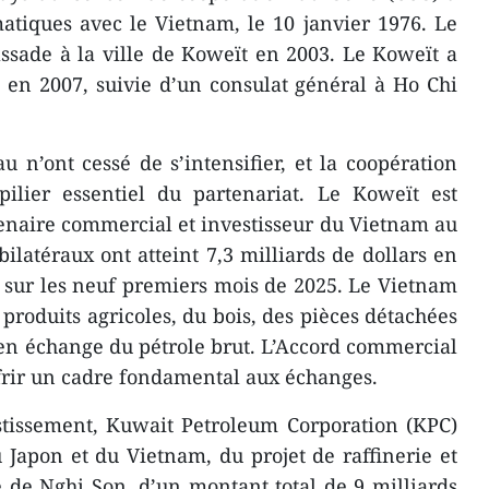
matiques avec le Vietnam, le 10 janvier 1976. Le
sade à la ville de Koweït en 2003. Le Koweït a
 en 2007, suivie d’un consulat général à Ho Chi
 n’ont cessé de s’intensifier, et la coopération
lier essentiel du partenariat. Le Koweït est
enaire commercial et investisseur du Vietnam au
ilatéraux ont atteint 7,3 milliards de dollars en
s sur les neuf premiers mois de 2025. Le Vietnam
produits agricoles, du bois, des pièces détachées
en échange du pétrole brut. L’Accord commercial
frir un cadre fondamental aux échanges.
stissement, Kuwait Petroleum Corporation (KPC)
u Japon et du Vietnam, du projet de raffinerie et
de Nghi Son, d’un montant total de 9 milliards