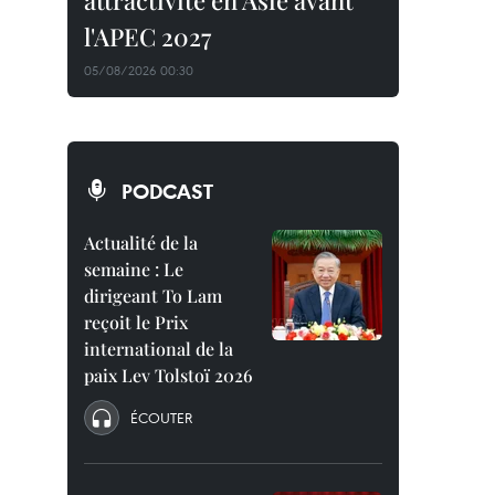
attractivité en Asie avant
l'APEC 2027
05/08/2026 00:30
PODCAST
Actualité de la
semaine : Le
dirigeant To Lam
reçoit le Prix
international de la
paix Lev Tolstoï 2026
ÉCOUTER