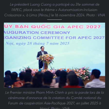
Le président Luong Cuong a participé au 31e sommet de
l'APEC, placé sous le thème « Autonomisation-Inclusion-
Croissance », à Lima (Pérou,) le 16 novembre 2024. Photo : VNA
Le Premier ministre Pham Minh Chinh a pris la parole lors de la
cérémonie d'annonce de la création du Comité national du
Forum de coopération Asie-Pacifique 2027, en juillet 2025 à
Hanoï. Photo : VNA