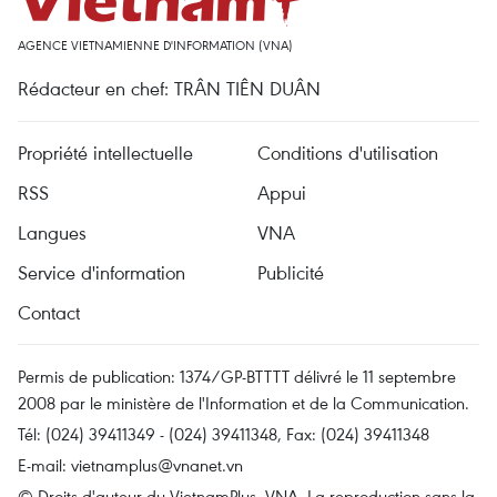
AGENCE VIETNAMIENNE D'INFORMATION (VNA)
Rédacteur en chef: TRÂN TIÊN DUÂN
Propriété intellectuelle
Conditions d'utilisation
RSS
Appui
Langues
VNA
Service d'information
Publicité
Contact
Permis de publication: 1374/GP-BTTTT délivré le 11 septembre
2008 par le ministère de l'Information et de la Communication.
Tél: (024) 39411349 - (024) 39411348, Fax: (024) 39411348
E-mail:
vietnamplus@vnanet.vn
© Droits d'auteur du VietnamPlus, VNA. La reproduction sans la