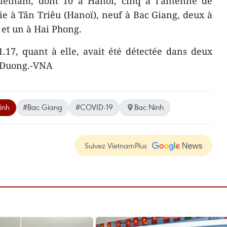
 Vietnam, dont 10 à Hanoï, cinq à l’antenne de
gie à Tân Triêu (Hanoï), neuf à Bac Giang, deux à
 et un à Hai Phong.
.17, quant à elle, avait été détectée dans deux
i Duong.-VNA
inh
#Bac Giang
#COVID-19
Bac Ninh
Suivez VietnamPlus