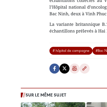
échantillons collectés au
l’Hôpital national d’oncolo
Bac Ninh, deux à Vinh Phuc
La variante britannique B.1
échantillons prélevés à Ha
# hôpital de campagne
#Bac N
SUR LE MÊME SUJET