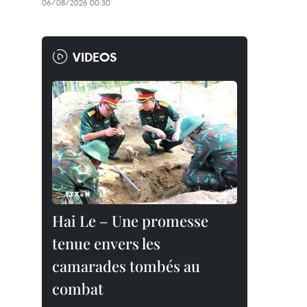
06/08/2026 00:30
VIDEOS
Hai Le – Une promesse
tenue envers les
camarades tombés au
combat