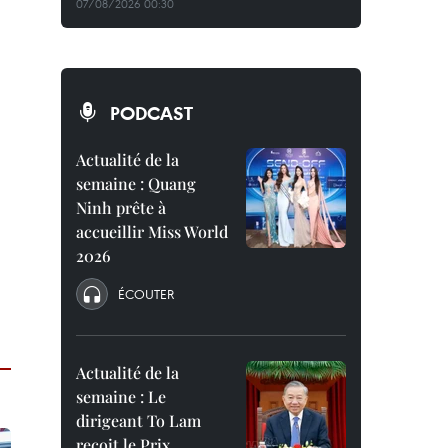
07/08/2026 00:30
PODCAST
Actualité de la
semaine : Quang
Ninh prête à
accueillir Miss World
2026
ÉCOUTER
Actualité de la
semaine : Le
dirigeant To Lam
reçoit le Prix