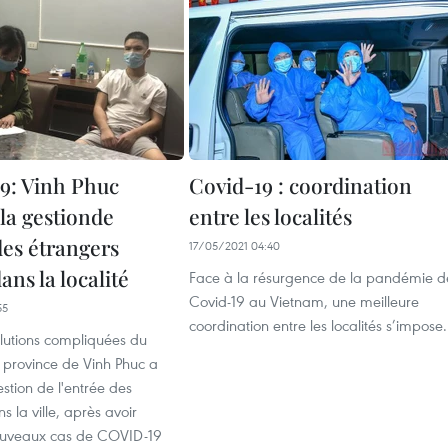
9: Vinh Phuc
Covid-19 : coordination
la gestionde
entre les localités
des étrangers
17/05/2021 04:40
ans la localité
Face à la résurgence de la pandémie d
Covid-19 au Vietnam, une meilleure
55
coordination entre les localités s’impose.
lutions compliquées du
 province de Vinh Phuc a
estion de l'entrée des
s la ville, après avoir
ouveaux cas de COVID-19