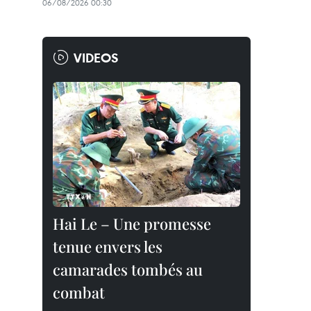
06/08/2026 00:30
VIDEOS
Hai Le – Une promesse
tenue envers les
camarades tombés au
combat