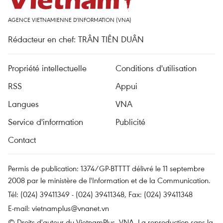
AGENCE VIETNAMIENNE D'INFORMATION (VNA)
Rédacteur en chef: TRÂN TIÊN DUÂN
Propriété intellectuelle
Conditions d'utilisation
RSS
Appui
Langues
VNA
Service d'information
Publicité
Contact
Permis de publication: 1374/GP-BTTTT délivré le 11 septembre
2008 par le ministère de l'Information et de la Communication.
Tél: (024) 39411349 - (024) 39411348, Fax: (024) 39411348
E-mail:
vietnamplus@vnanet.vn
© Droits d'auteur du VietnamPlus, VNA. La reproduction sans la