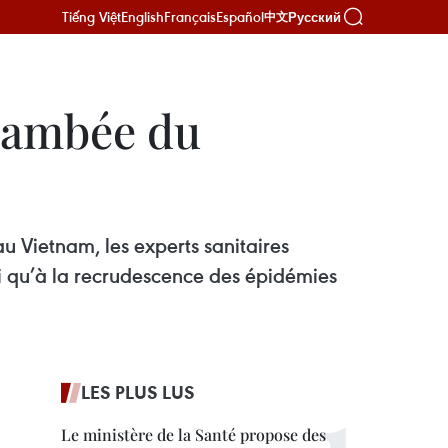
Tiếng Việt
English
Français
Español
Русский
中文
flambée du
u Vietnam, les experts sanitaires
nsi qu’à la recrudescence des épidémies
LES PLUS LUS
Le ministère de la Santé propose des