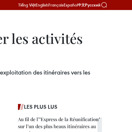
Tiếng Việt
English
Français
Español
Русский
中文
 les activités
xploitation des itinéraires vers les
LES PLUS LUS
Au fil de l’"Express de la Réunification"
sur l’un des plus beaux itinéraires au