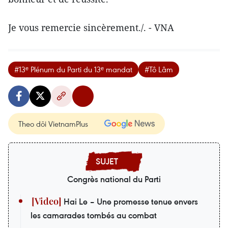
Je vous remercie sincèrement./. - VNA
#13ᵉ Plénum du Parti du 13ᵉ mandat
#Tô Lâm
Theo dõi VietnamPlus
Congrès national du Parti
Hai Le – Une promesse tenue envers
les camarades tombés au combat