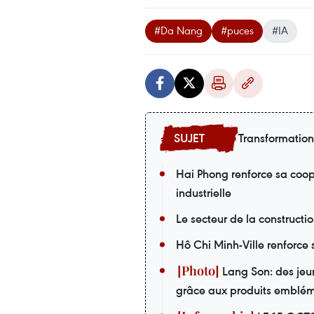
#Da Nang
#puces
#IA
Transformatio
Hai Phong renforce sa coopé
industrielle
Le secteur de la construct
Hô Chi Minh-Ville renforce 
Lang Son: des jeu
grâce aux produits emblé