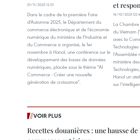
et respo
01/11/2025 12:01
Dans le cadre de la première Foire
16/10/2025 02:
d'Automne 2025, le Département du
La Chambre 
commerce électronique et de l'économie
du Vietnam (
numérique du ministère de l'Industrie et
avec la Comm
du Commerce a organisé, le 1er
Technologies
novembre à Hanoï, une conférence sur le
l’Assemblée n
développement des bases de données
ministère des
numériques, placée sous le thème "AI
Technologies,
Commerce - Créer une nouvelle
Hanoï un atel
génération de croissance".
sur l’intelligen
VOIR PLUS
Recettes douanières : une hausse de 1