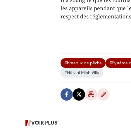
Il a souligné que les fourn
les appareils pendant que l
respect des réglementations
#bateaux de pêche
#Système de
#Hô Chi Minh-Ville
VOIR PLUS