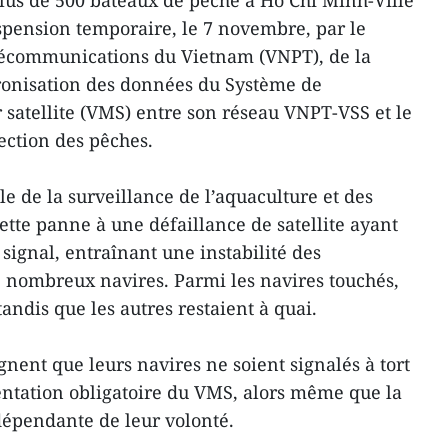
lus de 500 bateaux de pêche à Hô Chi Minh-Ville
uspension temporaire, le 7 novembre, par le
élécommunications du Vietnam (VNPT), de la
hronisation des données du Système de
 satellite (VMS) entre son réseau VNPT-VSS et le
ection des pêches.
e de la surveillance de l’aquaculture et des
ette panne à une défaillance de satellite ayant
signal, entraînant une instabilité des
nombreux navires. Parmi les navires touchés,
tandis que les autres restaient à quai.
ent que leurs navires ne soient signalés à tort
entation obligatoire du VMS, alors même que la
dépendante de leur volonté.