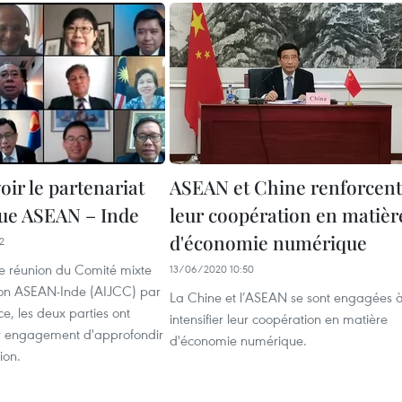
ir le partenariat
ASEAN et Chine renforcent
que ASEAN – Inde
leur coopération en matièr
d'économie numérique
2
0e réunion du Comité mixte
13/06/2020 10:50
on ASEAN-Inde (AIJCC) par
La Chine et l’ASEAN se sont engagées 
ce, les deux parties ont
intensifier leur coopération en matière
ur engagement d'approfondir
d'économie numérique.
ion.