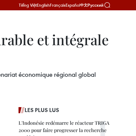
Tiếng Việt
English
Français
Español
Русский
中文
able et intégrale
tenariat économique régional global
LES PLUS LUS
L'Indonésie redémarre le réacteur TRIGA
2000 pour faire progresser la recherche