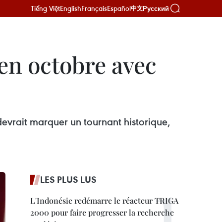
Tiếng Việt
English
Français
Español
Русский
中文
en octobre avec
evrait marquer un tournant historique,
LES PLUS LUS
L'Indonésie redémarre le réacteur TRIGA
2000 pour faire progresser la recherche