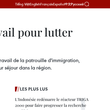
Tiếng Việt
English
Français
Español
Русский
中文
ail pour lutter
avail de la patrouille d'immigration,
ur séjour dans la région.
LES PLUS LUS
L'Indonésie redémarre le réacteur TRIGA
2000 pour faire progresser la recherche