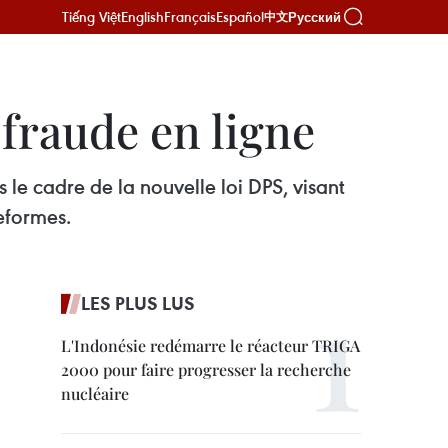
Tiếng Việt
English
Français
Español
Русский
中文
 fraude en ligne
e cadre de la nouvelle loi DPS, visant
eformes.
LES PLUS LUS
L'Indonésie redémarre le réacteur TRIGA
2000 pour faire progresser la recherche
nucléaire