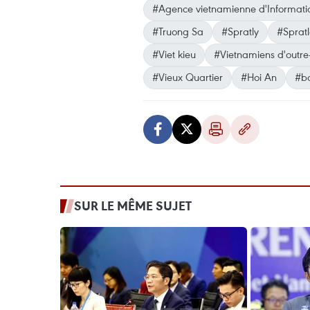
#Agence vietnamienne d'Informati
#Truong Sa
#Spratly
#Sprat
#Viet kieu
#Vietnamiens d'outr
#Vieux Quartier
#Hoi An
#b
SUR LE MÊME SUJET