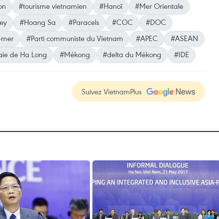
on
#tourisme vietnamien
#Hanoï
#Mer Orientale
ley
#Hoang Sa
#Paracels
#COC
#DOC
e-mer
#Parti communiste du Vietnam
#APEC
#ASEAN
aie de Ha Long
#Mékong
#delta du Mékong
#IDE
Suivez VietnamPlus