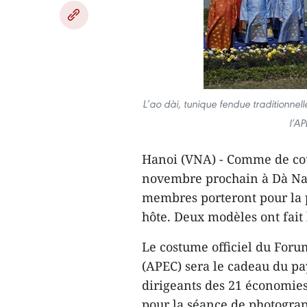
L’ao dài, tunique fendue traditionnell
l’A
Hanoi (VNA) - Comme de cou
novembre prochain à Dà Nan
membres porteront pour la 
hôte. Deux modèles ont fait 
Le costume officiel du For
(APEC) sera le cadeau du pa
dirigeants des 21 économie
pour la séance de photograp