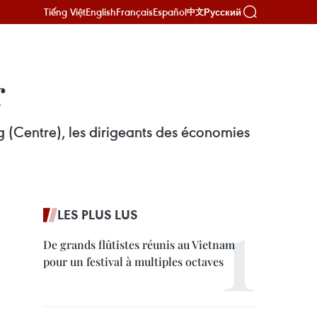
Tiếng Việt
English
Français
Español
Русский
中文
r
Centre), les dirigeants des économies
LES PLUS LUS
De grands flûtistes réunis au Vietnam
pour un festival à multiples octaves