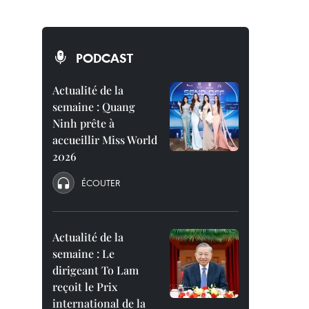
PODCAST
Actualité de la
semaine : Quang
Ninh prête à
accueillir Miss World
2026
ÉCOUTER
Actualité de la
semaine : Le
dirigeant To Lam
reçoit le Prix
international de la