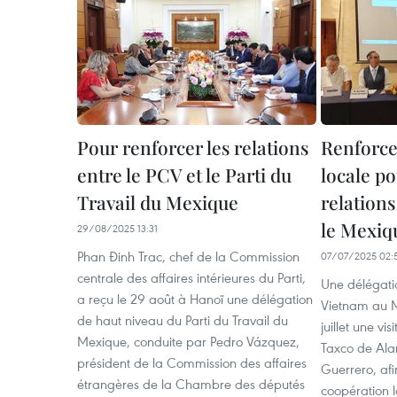
Pour renforcer les relations
Renforce
entre le PCV et le Parti du
locale p
Travail du Mexique
relations
le Mexiq
29/08/2025 13:31
Phan Đinh Trac, chef de la Commission
07/07/2025 02:
centrale des affaires intérieures du Parti,
Une délégati
a reçu le 29 août à Hanoï une délégation
Vietnam au M
de haut niveau du Parti du Travail du
juillet une vis
Mexique, conduite par Pedro Vázquez,
Taxco de Alar
président de la Commission des affaires
Guerrero, af
étrangères de la Chambre des députés
coopération l