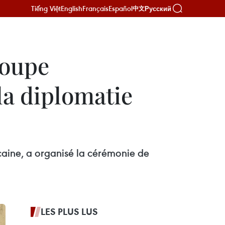
Tiếng Việt
English
Français
Español
Русский
中文
roupe
la diplomatie
ine, a organisé la cérémonie de
LES PLUS LUS