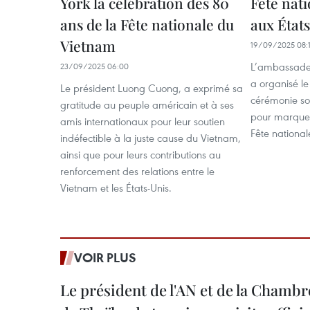
York la célébration des 80
Fête nat
ans de la Fête nationale du
aux État
Vietnam
19/09/2025 08:
L’ambassade 
23/09/2025 06:00
a organisé l
Le président Luong Cuong, a exprimé sa
cérémonie so
gratitude au peuple américain et à ses
pour marquer
amis internationaux pour leur soutien
Fête nationa
indéfectible à la juste cause du Vietnam,
ainsi que pour leurs contributions au
renforcement des relations entre le
Vietnam et les États-Unis.
VOIR PLUS
Le président de l'AN et de la Chamb