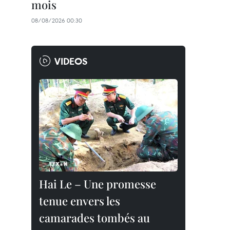
mois
08/08/2026 00:30
VIDEOS
Hai Le – Une promesse
tenue envers les
camarades tombés au