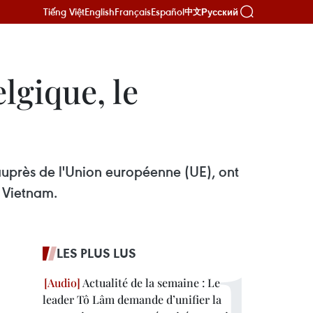
Tiếng Việt
English
Français
Español
Русский
中文
lgique, le
uprès de l'Union européenne (UE), ont
u Vietnam.
LES PLUS LUS
Actualité de la semaine : Le
leader Tô Lâm demande d’unifier la