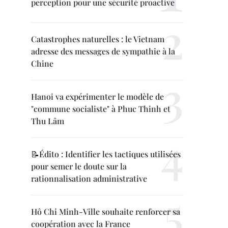
perception pour une sécurité proactive
Catastrophes naturelles : le Vietnam
adresse des messages de sympathie à la
Chine
Hanoi va expérimenter le modèle de
"commune socialiste" à Phuc Thinh et
Thu Lâm
📝Édito : Identifier les tactiques utilisées
pour semer le doute sur la
rationnalisation administrative
Hô Chi Minh-Ville souhaite renforcer sa
coopération avec la France