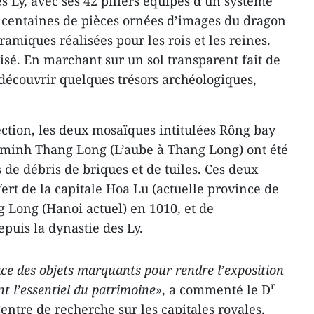
s Ly, avec ses 42 piliers équipés d’un système
s centaines de pièces ornées d’images du dragon
ramiques réalisées pour les rois et les reines.
isé. En marchant sur un sol transparent fait de
 découvrir quelques trésors archéologiques,
ection, les deux mosaïques intitulées Rông bay
h minh Thang Long (L’aube à Thang Long) ont été
s de débris de briques et de tuiles. Ces deux
ert de la capitale Hoa Lu (actuelle province de
 Long (Hanoi actuel) en 1010, et de
puis la dynastie des Ly.
ce des objets marquants pour rendre l’exposition
r
nt l’essentiel du patrimoine
», a commenté le D
entre de recherche sur les capitales royales.