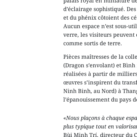
palais royal en miniature de
d’éclairage sophistiqué. De
et du phénix côtoient des cé
Aucun espace n’est sous-util
verre, les visiteurs peuvent
comme sortis de terre.
Pièces maîtresses de la coll
(Dragon s’envolant) et Bìn
réalisées à partir de millier
œuvres s’inspirent du transf
Ninh Binh, au Nord) à Thang
l’épanouissement du pays de
«
Nous plaçons à chaque espa
plus typique tout en valorisa
Bùi Minh Trí, directeur du C