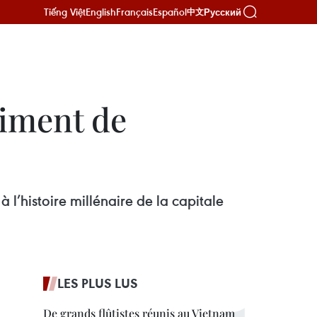
Tiếng Việt
English
Français
Español
Русский
中文
timent de
l’histoire millénaire de la capitale
LES PLUS LUS
De grands flûtistes réunis au Vietnam