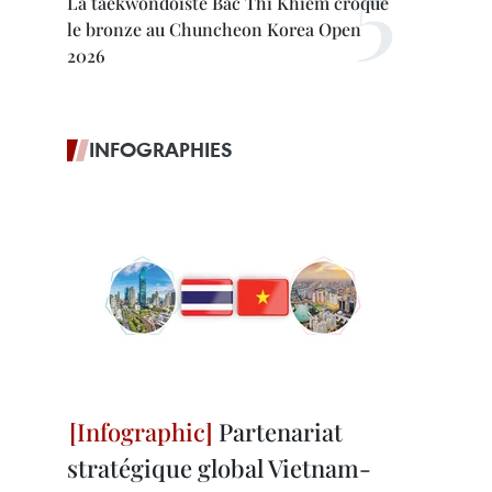
La taekwondoïste Bac Thi Khiêm croque
le bronze au Chuncheon Korea Open
2026
INFOGRAPHIES
Partenariat
stratégique global Vietnam-