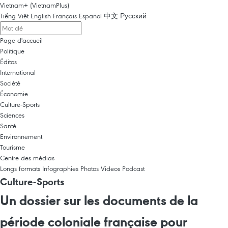
Vietnam+ (VietnamPlus)
Tiếng Việt
English
Français
Español
中文
Русский
Page d'accueil
Politique
Éditos
International
Société
Économie
Culture-Sports
Sciences
Santé
Environnement
Tourisme
Centre des médias
Longs formats
Infographies
Photos
Videos
Podcast
Culture-Sports
Un dossier sur les documents de la
période coloniale française pour