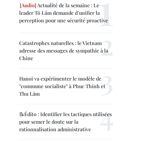
Actualité de la semaine : Le
leader Tô Lâm demande d’unifier la
perception pour une sécurité proactive
Catastrophes naturelles : le Vietnam
adresse des messages de sympathie à la
Chine
Hanoi va expérimenter le modèle de
"commune socialiste" à Phuc Thinh et
Thu Lâm
📝Édito : Identifier les tactiques utilisées
pour semer le doute sur la
rationnalisation administrative