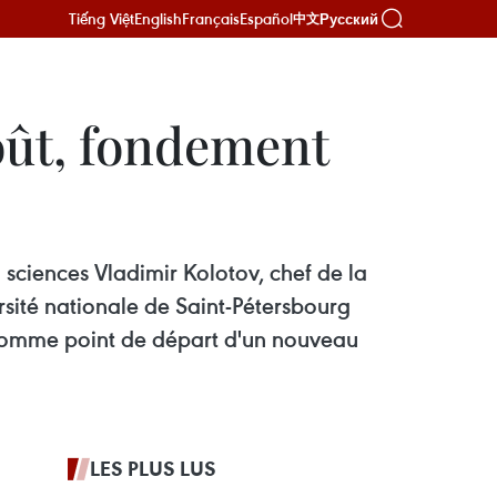
Tiếng Việt
English
Français
Español
Русский
中文
oût, fondement
 sciences Vladimir Kolotov, chef de la
ersité nationale de Saint-Pétersbourg
5 comme point de départ d'un nouveau
LES PLUS LUS