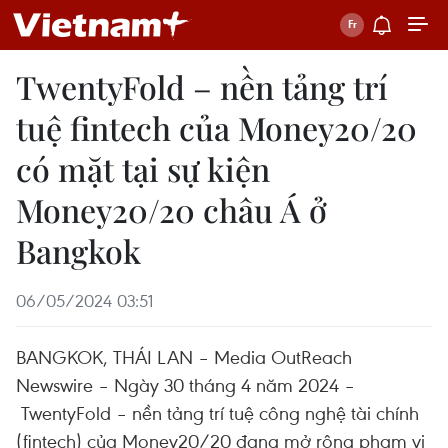
TwentyFold – nền tảng trí
tuệ fintech của Money20/20
có mặt tại sự kiện
Money20/20 châu Á ở
Bangkok
06/05/2024 03:51
BANGKOK, THÁI LAN – Media OutReach
Newswire – Ngày 30 tháng 4 năm 2024 –
TwentyFold – nền tảng trí tuệ công nghệ tài chính
(fintech) của Money20/20 đang mở rộng phạm vi