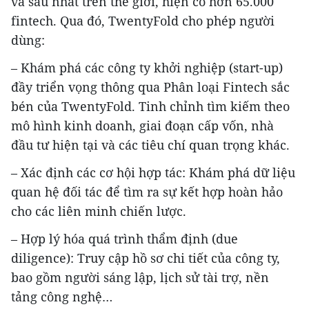
và sâu nhất trên thế giới, hiện có hơn 65.000
fintech. Qua đó, TwentyFold cho phép người
dùng:
– Khám phá các công ty khởi nghiệp (start-up)
đầy triển vọng thông qua Phân loại Fintech sắc
bén của TwentyFold. Tinh chỉnh tìm kiếm theo
mô hình kinh doanh, giai đoạn cấp vốn, nhà
đầu tư hiện tại và các tiêu chí quan trọng khác.
– Xác định các cơ hội hợp tác: Khám phá dữ liệu
quan hệ đối tác để tìm ra sự kết hợp hoàn hảo
cho các liên minh chiến lược.
– Hợp lý hóa quá trình thẩm định (due
diligence): Truy cập hồ sơ chi tiết của công ty,
bao gồm người sáng lập, lịch sử tài trợ, nền
tảng công nghệ…