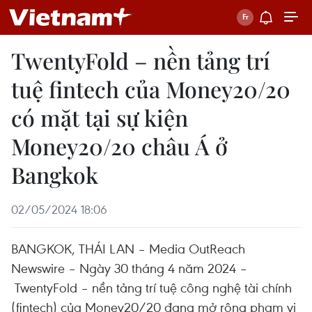
TwentyFold – nền tảng trí
tuệ fintech của Money20/20
có mặt tại sự kiện
Money20/20 châu Á ở
Bangkok
02/05/2024 18:06
BANGKOK, THÁI LAN – Media OutReach
Newswire – Ngày 30 tháng 4 năm 2024 –
TwentyFold – nền tảng trí tuệ công nghệ tài chính
(fintech) của Money20/20 đang mở rộng phạm vi