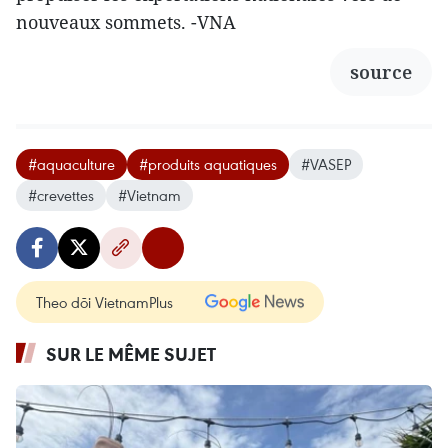
nouveaux sommets. -VNA
source
#aquaculture
#produits aquatiques
#VASEP
#crevettes
#Vietnam
Theo dõi VietnamPlus
SUR LE MÊME SUJET