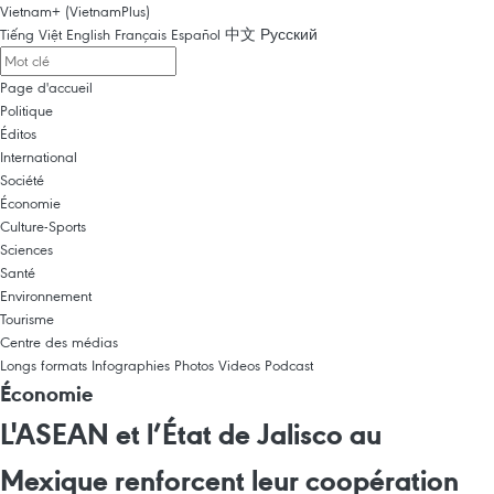
Vietnam+ (VietnamPlus)
Tiếng Việt
English
Français
Español
中文
Русский
Page d'accueil
Politique
Éditos
International
Société
Économie
Culture-Sports
Sciences
Santé
Environnement
Tourisme
Centre des médias
Longs formats
Infographies
Photos
Videos
Podcast
Économie
L'ASEAN et l’État de Jalisco au
Mexique renforcent leur coopération