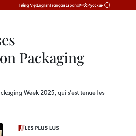
Tiếng Việt
English
Français
Español
Русский
中文
ses
don Packaging
ckaging Week 2025, qui s'est tenue les
LES PLUS LUS