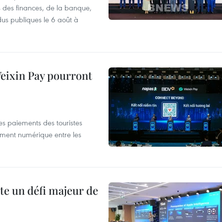
s des finances, de la banque,
dus publiques le 6 août à
 Weixin Pay pourront
les paiements des touristes
ement numérique entre les
te un défi majeur de