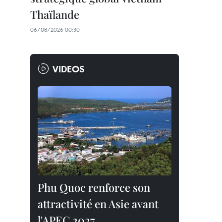
Thaïlande
06/08/2026 00:30
VIDEOS
Phu Quoc renforce son
attractivité en Asie avant
l'APEC 2027