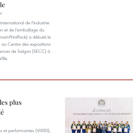
le
41
international de l'industrie
on et de l'emballage du
tnamPrintPack) a débuté le
 au Centre des expositions
rences de Saïgon (SECC) à
ille.
les plus
lé
es et performantes (VIX50),