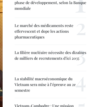
phase de développement, selon la Banque
mondiale
Le marché des médicaments reste
effervescent et dope les actions
pharmaceutiques
La filière nucléaire nécessite des dizaines
de milliers de recrutements d’ici 2035
La stabilité macroéconomique du
Vietnam sera mise à l’épreuve au 2e
semestre
Vietnam-Cambodge : Une mission