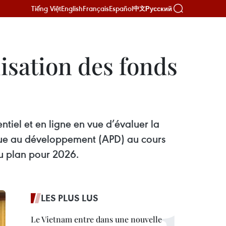
Tiếng Việt
English
Français
Español
Русский
中文
lisation des fonds
tiel et en ligne en vue d’évaluer la
ique au développement (APD) au cours
u plan pour 2026.
LES PLUS LUS
Le Vietnam entre dans une nouvelle