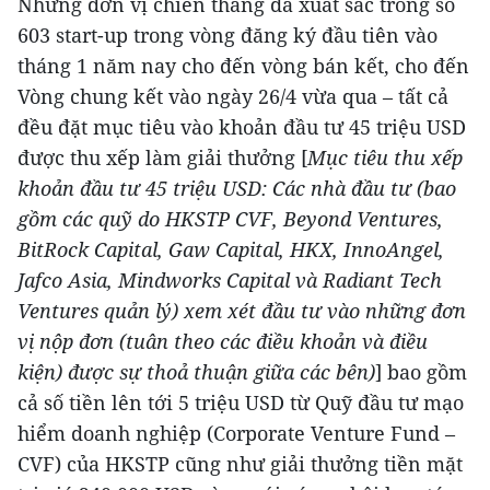
Những đơn vị chiến thắng đã xuất sắc trong số
603 start-up trong vòng đăng ký đầu tiên vào
tháng 1 năm nay cho đến vòng bán kết, cho đến
Vòng chung kết vào ngày 26/4 vừa qua – tất cả
đều đặt mục tiêu vào khoản đầu tư 45 triệu USD
được thu xếp làm giải thưởng [
Mục tiêu thu xếp
khoản đầu tư 45 triệu USD: Các nhà đầu tư (bao
gồm các quỹ do HKSTP CVF, Beyond Ventures,
BitRock Capital, Gaw Capital, HKX, InnoAngel,
Jafco Asia, Mindworks Capital và Radiant Tech
Ventures quản lý) xem xét đầu tư vào những đơn
vị nộp đơn (tuân theo các điều khoản và điều
kiện) được sự thoả thuận giữa các bên)
] bao gồm
cả số tiền lên tới 5 triệu USD từ Quỹ đầu tư mạo
hiểm doanh nghiệp (Corporate Venture Fund –
CVF) của HKSTP cũng như giải thưởng tiền mặt