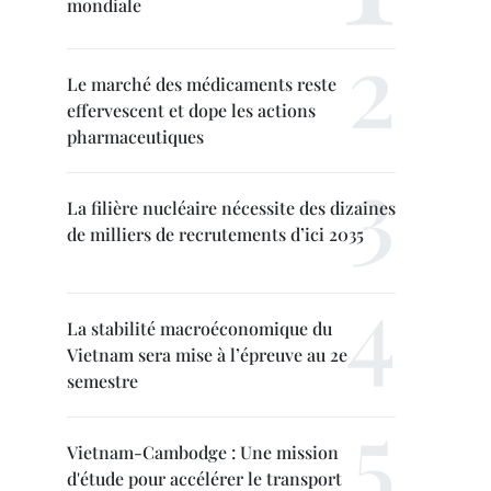
mondiale
Le marché des médicaments reste
effervescent et dope les actions
pharmaceutiques
La filière nucléaire nécessite des dizaines
de milliers de recrutements d’ici 2035
La stabilité macroéconomique du
Vietnam sera mise à l’épreuve au 2e
semestre
Vietnam-Cambodge : Une mission
d'étude pour accélérer le transport