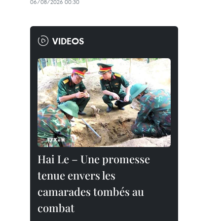
06/08/2026 00:30
VIDEOS
Hai Le – Une promesse
tenue envers les
camarades tombés au
combat