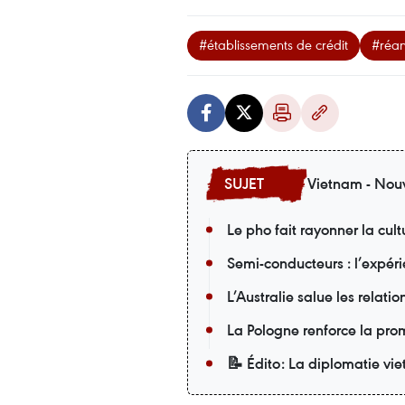
#établissements de crédit
#réan
Vietnam - Nouv
Le pho fait rayonner la cu
Semi-conducteurs : l’expér
L’Australie salue les relati
La Pologne renforce la pro
📝 Édito: La diplomatie v