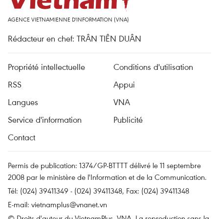
AGENCE VIETNAMIENNE D'INFORMATION (VNA)
Rédacteur en chef: TRÂN TIÊN DUÂN
Propriété intellectuelle
Conditions d'utilisation
RSS
Appui
Langues
VNA
Service d'information
Publicité
Contact
Permis de publication: 1374/GP-BTTTT délivré le 11 septembre
2008 par le ministère de l'Information et de la Communication.
Tél: (024) 39411349 - (024) 39411348, Fax: (024) 39411348
E-mail:
vietnamplus@vnanet.vn
© Droits d'auteur du VietnamPlus, VNA. La reproduction sans la