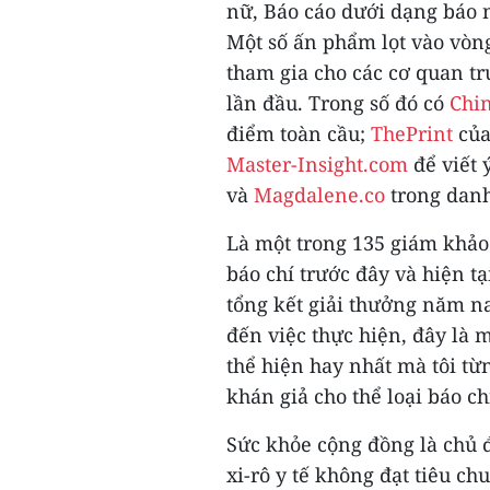
nữ, Báo cáo dưới dạng báo 
Một số ấn phẩm lọt vào vòn
tham gia cho các cơ quan t
lần đầu. Trong số đó có
Chi
điểm toàn cầu;
ThePrint
của
Master-Insight.com
để viết 
và
Magdalene.co
trong danh
Là một trong 135 giám khảo
báo chí trước đây và hiện tạ
tổng kết giải thưởng năm na
đến việc thực hiện, đây là
thể hiện hay nhất mà tôi từn
khán giả cho thể loại báo ch
Sức khỏe cộng đồng là chủ 
xi-rô y tế không đạt tiêu ch