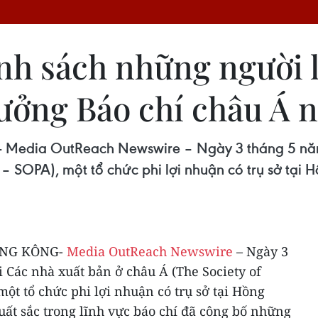
h sách những người l
hưởng Báo chí châu Á 
a OutReach Newswire – Ngày 3 tháng 5 năm 2
a – SOPA), một tổ chức phi lợi nhuận có trụ sở tại
ỒNG KÔNG-
Media OutReach Newswire
– Ngày 3
 Các nhà xuất bản ở châu Á (The Society of
một tổ chức phi lợi nhuận có trụ sở tại Hồng
ất sắc trong lĩnh vực báo chí đã công bố những