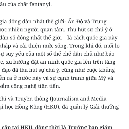
ầu của chất fentanyl.
gia đông dân nhất thế giới- Ấn Độ và Trung
ược nhiều người quan tâm. Thu hút sự chú ý ở
dân số đông nhất thế giới – là cách quốc gia này
hập và cải thiện mức sống. Trong khi đó, mối lo
sự suy yếu của một số thể chế dân chủ như báo
c, xu hướng đặt an ninh quốc gia lên trên tăng
h đạo đã thu hút sự chú ý, cũng như cuộc khủng
ễn ra ở nước này và sự cạnh tranh giữa Mỹ và
sắm công nghệ tiên tiến.
hí và Truyền thông (Journalism and Media
Đại học Hồng Kông (HKU), đã quản lý Giải thưởng
o cấp tại HKU, đồng thời là Trưởng ban giám