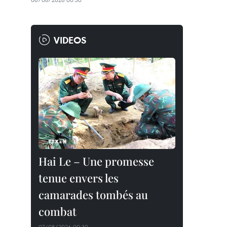
VIDEOS
Hai Le – Une promesse
tenue envers les
camarades tombés au
combat
07/08/2026 00:30