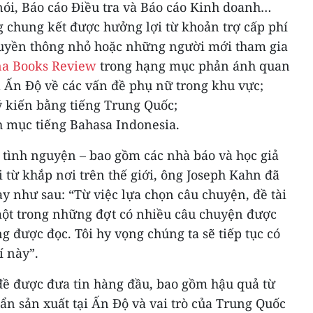
nói, Báo cáo Điều tra và Báo cáo Kinh doanh…
g chung kết được hưởng lợi từ khoản trợ cấp phí
ruyền thông nhỏ hoặc những người mới tham gia
na Books Review
trong hạng mục phản ánh quan
 Ấn Độ về các vấn đề phụ nữ trong khu vực;
ý kiến ​​bằng tiếng Trung Quốc;
 mục tiếng Bahasa Indonesia.
 tình nguyện – bao gồm các nhà báo và học giả
i từ khắp nơi trên thế giới, ông Joseph Kahn đã
y như sau: “Từ việc lựa chọn câu chuyện, đề tài
 một trong những đợt có nhiều câu chuyện được
g được đọc. Tôi hy vọng chúng ta sẽ tiếp tục có
í này”.
đề được đưa tin hàng đầu, bao gồm hậu quả từ
uẩn sản xuất tại Ấn Độ và vai trò của Trung Quốc