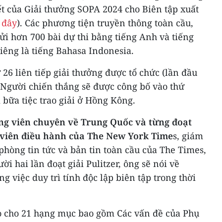
t của Giải thưởng SOPA 2024 cho Biên tập xuất
 đây
). Các phương tiện truyền thông toàn cầu,
i hơn 700 bài dự thi bằng tiếng Anh và tiếng
êng là tiếng Bahasa Indonesia.
6 liên tiếp giải thưởng được tổ chức (lần đầu
 Người chiến thắng sẽ được công bố vào thứ
 bữa tiệc trao giải ở Hồng Kông.
ng viên chuyên về Trung Quốc và từng đoạt
p viên điều hành của The New York Time
s, giám
 phòng tin tức và bản tin toàn cầu của The Times,
ười hai lần đoạt giải Pulitzer, ông sẽ nói về
 việc duy trì tính độc lập biên tập trong thời
ao cho 21 hạng mục bao gồm Các vấn đề của Phụ