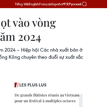
Tiếng Việt
English
Français
Español
Русский
中文
ọt vào vòng
năm 2024
024 – Hiệp hội Các nhà xuất bản ở
 Hồng Kông chuyên theo đuổi sự xuất sắc
LES PLUS LUS
De grands flûtistes réunis au Vietnam
pour un festival à multiples octaves