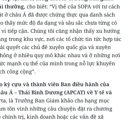
ải thưởng,
cho biết: “Vị thế của SOPA với tư cách
bật ở châu Á đã được chứng thực qua danh sách
ho thấy mức độ đa dạng và sâu sắc chưa từng có
 vi tiếp cận. Chúng tôi cũng nhận thấy xu hướng
ng trong khu vực, nơi các tổ chức tin tức hợp tác
ải quyết các chủ đề xuyên quốc gia và xuyên
thông ở nhiều quy mô khác nhau và ở những nơi
sức mạnh cụ thể của mình trong nỗ lực khuyến
ích công cộng”.
o kỳ cựu và thành viên Ban điều hành của
âu Á – Thái Bình Dương (APCAT) về Y tế và
karta, là Trưởng Ban Giám khảo cho hạng mục
ằm tôn vinh những câu chuyện đặt ra chương
ề chính trị, kinh doanh hoặc các vấn đề xã