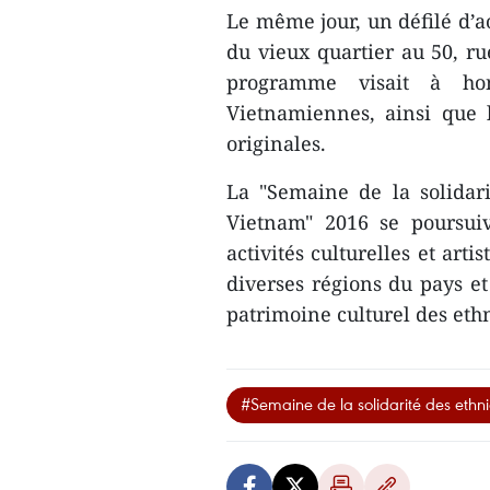
Le même jour, un défilé d’ao
du vieux quartier au 50, 
programme visa​it à hon
Vietnamiennes, ainsi que 
origina​les.
La "Semaine de la solidari
Vietnam" 2016 se poursui
activités culturelles et art
diverses régions du pays 
patrimoine culturel des ethn
#Semaine de la solidarité des ethni