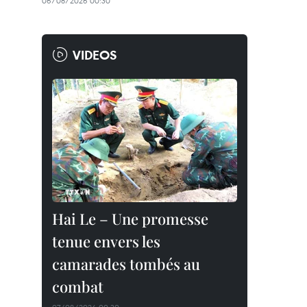
06/08/2026 00:30
VIDEOS
Hai Le – Une promesse
tenue envers les
camarades tombés au
combat