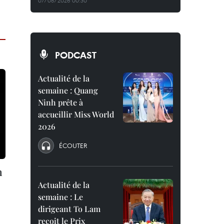
07/08/2026 00:30
PODCAST
Actualité de la
semaine : Quang
Ninh prête à
accueillir Miss World
2026
ÉCOUTER
n
Actualité de la
semaine : Le
dirigeant To Lam
reçoit le Prix